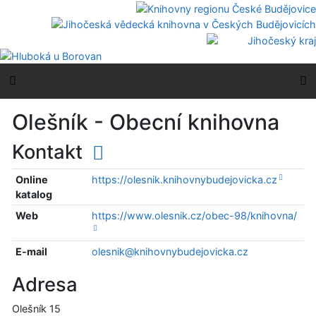
Přejít na obsah
Přejít na menu
Prohlášení o webové přístupnosti
Boční menu
H
Olešník - Obecní knihovna
Kontakt
Online
https://olesnik.knihovnybudejovicka.cz
katalog
Web
https://www.olesnik.cz/obec-98/knihovna/
E-mail
olesnik@knihovnybudejovicka.cz
Adresa
Olešník 15