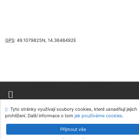
GPS
:
49.1079825N
,
14.3648492E
Napište nám
Mapa stránek
Přístupnost
Soukromí
Tyto stránky využívají soubory cookies, které usnadňují jejich
Nastavení cookies
prohlížení. Další informace o tom
jak používáme cookies
.
Knihovny regionu České Budějovice
Přijmout vše
©1993-2026
IPAC
v.4.8.63a
-
Cosmotron Bohemia, s.r.o.