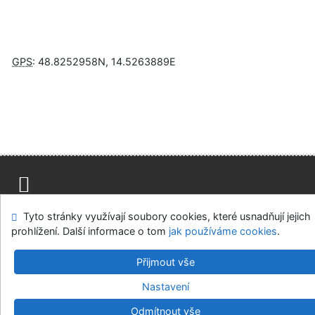
GPS
:
48.8252958N
,
14.5263889E
Napište nám
Mapa stránek
Přístupnost
Soukromí
Tyto stránky využívají soubory cookies, které usnadňují jejich
Nastavení cookies
prohlížení. Další informace o tom
jak používáme cookies
.
Přijmout vše
Knihovny regionu České Budějovice
©1993-2026
IPAC
v.4.8.63a
-
Cosmotron Bohemia, s.r.o.
Nastavení
Odmítnout vše