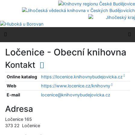
Přejít na obsah
Přejít na menu
Prohlášení o webové přístupnosti
Boční menu
H
Ločenice - Obecní knihovna
Kontakt
Online katalog
https://locenice.knihovnybudejovicka.cz
Web
https://www.locenice.cz/knihovny
E-mail
locenice@knihovnybudejovicka.cz
Adresa
Ločenice 165
373 22
Ločenice