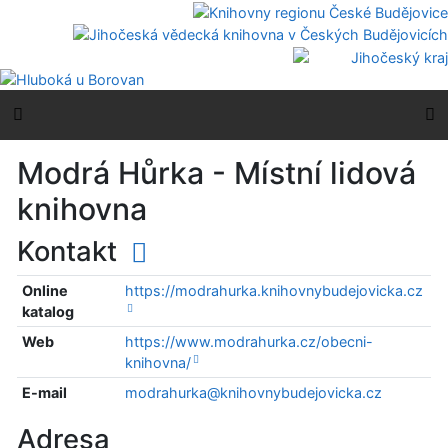
Přejít na obsah
Přejít na menu
Prohlášení o webové přístupnosti
Boční menu
H
Modrá Hůrka - Místní lidová
knihovna
Kontakt
Online
https://modrahurka.knihovnybudejovicka.cz
katalog
Web
https://www.modrahurka.cz/obecni-
knihovna/
E-mail
modrahurka@knihovnybudejovicka.cz
Adresa