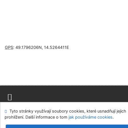
GPS
:
49.1796206N
,
14.5264411E
Napište nám
Mapa stránek
Přístupnost
Soukromí
Tyto stránky využívají soubory cookies, které usnadňují jejich
Nastavení cookies
prohlížení. Další informace o tom
jak používáme cookies
.