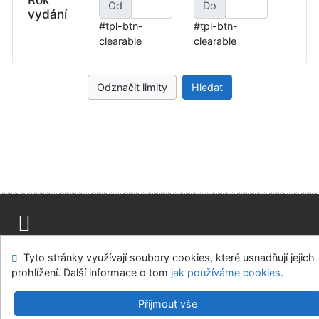
Vyberte
Od
Do
vydání
#tpl-btn-
#tpl-btn-
clearable
clearable
Odznačit limity
Hledat
Napište nám
Mapa stránek
Přístupnost
Soukromí
Tyto stránky využívají soubory cookies, které usnadňují jejich
Nastavení cookies
prohlížení. Další informace o tom
jak používáme cookies
.
Knihovny regionu České Budějovice
Přijmout vše